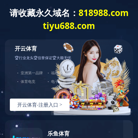
欢迎访问米兰·官方站官网-米兰MiLan（中国） 官方网站！