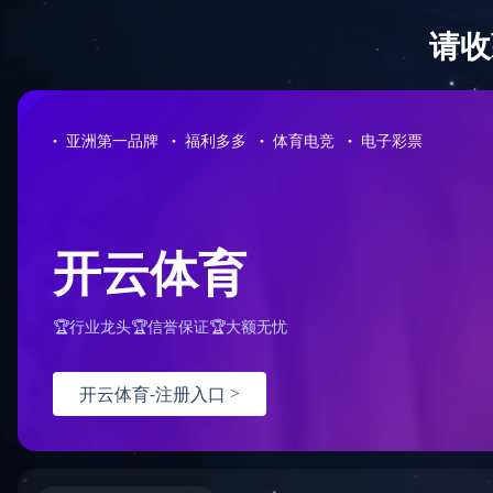
欢迎访问米兰·官方站官网-米兰MiLan（中国） 官方网站！