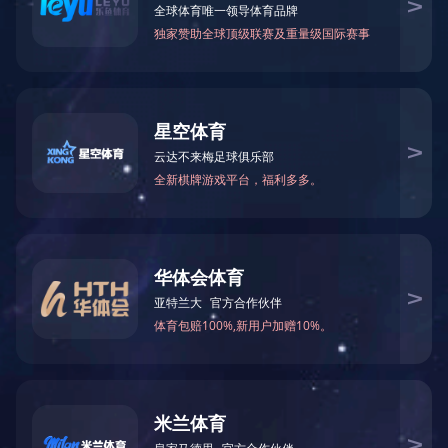
产品展示
连卷制袋机系列
米兰·官方站官网-米兰MiLan（中
>
国）
连卷制袋机系列
>
背心袋制袋机
>
垃圾袋制袋机
>
高速制袋机
>
HC-YX500X2双线全自动
芯）
冷切制袋机系列
>
无拉伸制袋机系列
>