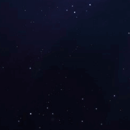
HC-RQ600/7