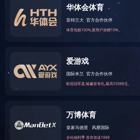
产品展示
背心袋制袋机
米兰·官方站官网-米兰MiLan（中
>
国）
连卷制袋机系列
>
背心袋制袋机
>
垃圾袋制袋机
>
高速制袋机
>
HC-LB500X
冷切制袋机系列
>
无拉伸制袋机系列
>