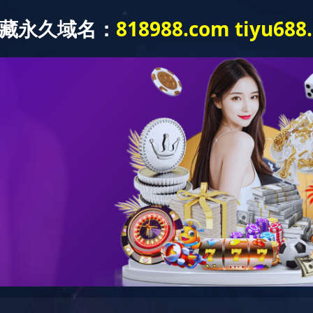
产品展
网站首页
关于我们
Prouduc