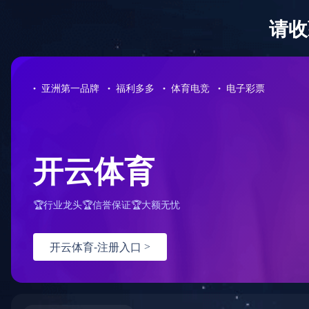
欢迎访问米兰·官方站官网-米兰MiLan（中国） 官方网站！