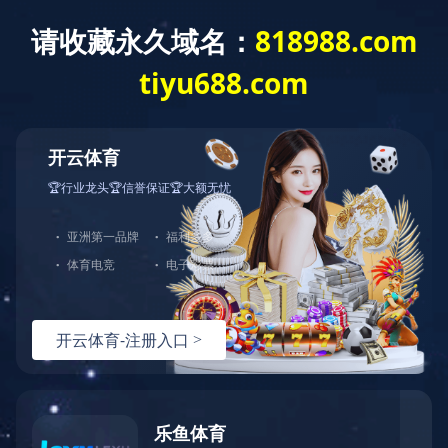
欢迎访问米兰·官方站官网-米兰MiLan（中国） 官方网站！