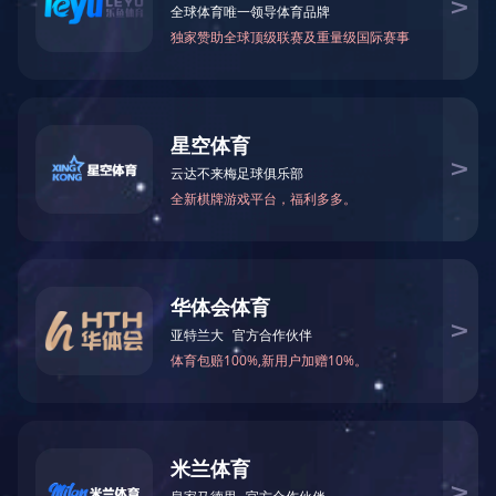
产品展示
产品展示
米兰·官方站官网-米兰MiLan（中
>
国）
连卷制袋机系列
>
背心袋制袋机
>
垃圾袋制袋机
>
高速制袋机
>
HC-CS1250全自动穿
冷切制袋机系列
>
无拉伸制袋机系列
>